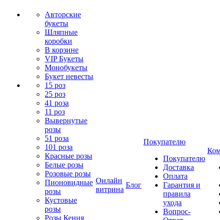
Авторские
букеты
Шляпные
коробки
В корзине
VIP Букеты
Монобукеты
Букет невесты
15 роз
25 роз
41 роза
11 роз
Вывернутые
розы
51 роза
Покупателю
101 роза
Ком
Красные розы
Покупателю
Белые розы
Доставка
Розовые розы
Оплата
Онлайн
Пионовидные
Блог
Гарантия и
витрина
розы
правила
Кустовые
ухода
розы
Вопрос-
Розы Кения