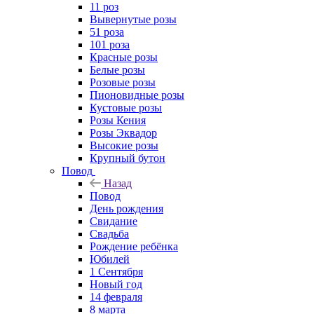
11 роз
Вывернутые розы
51 роза
101 роза
Красные розы
Белые розы
Розовые розы
Пионовидные розы
Кустовые розы
Розы Кения
Розы Эквадор
Высокие розы
Крупный бутон
Повод
Назад
Повод
День рождения
Свидание
Свадьба
Рождение ребёнка
Юбилей
1 Сентября
Новый год
14 февраля
8 марта