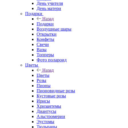
День учителя
День матери
Подарки
Назад
Подарки
Воздушные шары
Открытки
Конфеты
Свечи
Вазы
Топперы
Фото полароид
Цветы
Назад
Цветы
Розы
Пионы
Пионовидные розы
Кустовые розы
Ирисы
Хризантемы
Диантусы
Альстромерии
Эустомы
Тюльпаны