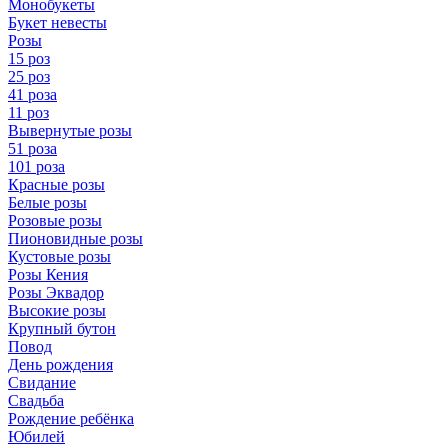
Монобукеты
Букет невесты
Розы
15 роз
25 роз
41 роза
11 роз
Вывернутые розы
51 роза
101 роза
Красные розы
Белые розы
Розовые розы
Пионовидные розы
Кустовые розы
Розы Кения
Розы Эквадор
Высокие розы
Крупный бутон
Повод
День рождения
Свидание
Свадьба
Рождение ребёнка
Юбилей