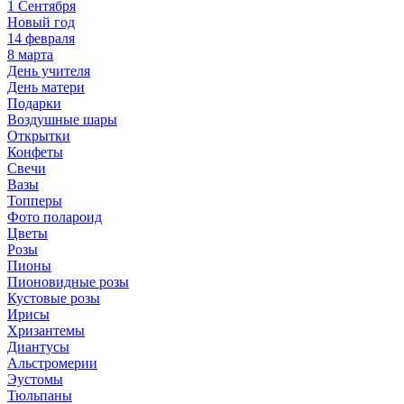
1 Сентября
Новый год
14 февраля
8 марта
День учителя
День матери
Подарки
Воздушные шары
Открытки
Конфеты
Свечи
Вазы
Топперы
Фото полароид
Цветы
Розы
Пионы
Пионовидные розы
Кустовые розы
Ирисы
Хризантемы
Диантусы
Альстромерии
Эустомы
Тюльпаны