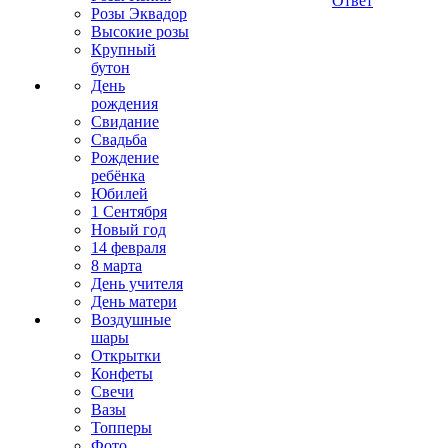
Ответ
Розы Эквадор
Высокие розы
Крупный
бутон
День
рождения
Свидание
Свадьба
Рождение
ребёнка
Юбилей
1 Сентября
Новый год
14 февраля
8 марта
День учителя
День матери
Воздушные
шары
Открытки
Конфеты
Свечи
Вазы
Топперы
Фото