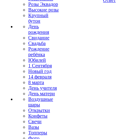
Ответ
Розы Эквадор
Высокие розы
Крупный
бутон
День
рождения
Свидание
Свадьба
Рождение
ребёнка
Юбилей
1 Сентября
Новый год
14 февраля
8 марта
День учителя
День матери
Воздушные
шары
Открытки
Конфеты
Свечи
Вазы
Топперы
Фото