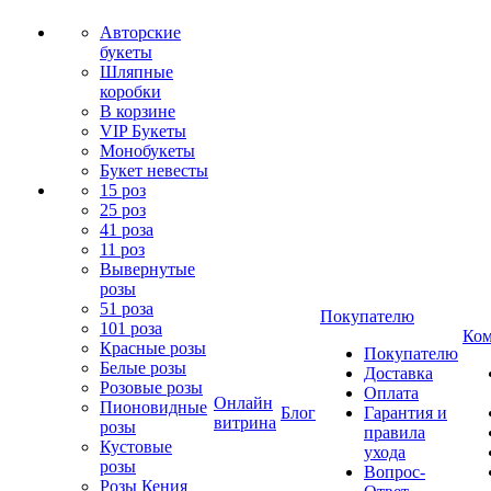
Авторские
букеты
Шляпные
коробки
В корзине
VIP Букеты
Монобукеты
Букет невесты
15 роз
25 роз
41 роза
11 роз
Вывернутые
розы
51 роза
Покупателю
101 роза
Ком
Красные розы
Покупателю
Белые розы
Доставка
Розовые розы
Оплата
Онлайн
Пионовидные
Блог
Гарантия и
витрина
розы
правила
Кустовые
ухода
розы
Вопрос-
Розы Кения