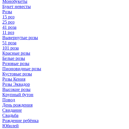
Монобукеты
Букет невесты
Розы
15 роз
25 роз
41 роза
11 роз
Вывернутые розы
51 роза
101 роза
Красные розы
Белые розы
Розовые розы
Пионовидные розы
Кустовые розы
Розы Кения
Розы Эквадор
Высокие розы
Крупный бутон
Повод
День рождения
Свидание
Свадьба
Рождение ребёнка
Юбилей