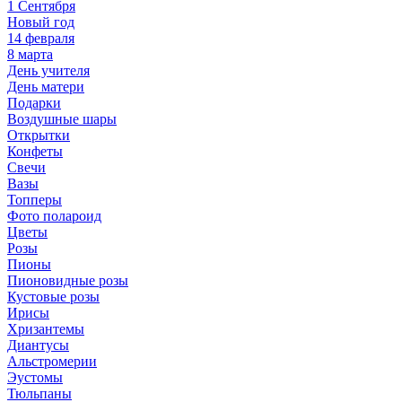
1 Сентября
Новый год
14 февраля
8 марта
День учителя
День матери
Подарки
Воздушные шары
Открытки
Конфеты
Свечи
Вазы
Топперы
Фото полароид
Цветы
Розы
Пионы
Пионовидные розы
Кустовые розы
Ирисы
Хризантемы
Диантусы
Альстромерии
Эустомы
Тюльпаны