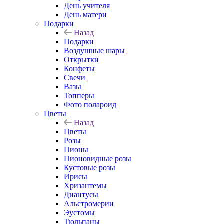
День учителя
День матери
Подарки
Назад
Подарки
Воздушные шары
Открытки
Конфеты
Свечи
Вазы
Топперы
Фото полароид
Цветы
Назад
Цветы
Розы
Пионы
Пионовидные розы
Кустовые розы
Ирисы
Хризантемы
Диантусы
Альстромерии
Эустомы
Тюльпаны