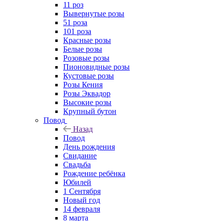
11 роз
Вывернутые розы
51 роза
101 роза
Красные розы
Белые розы
Розовые розы
Пионовидные розы
Кустовые розы
Розы Кения
Розы Эквадор
Высокие розы
Крупный бутон
Повод
Назад
Повод
День рождения
Свидание
Свадьба
Рождение ребёнка
Юбилей
1 Сентября
Новый год
14 февраля
8 марта