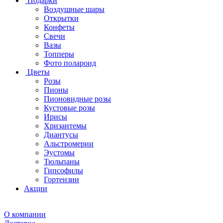
Подарки
Воздушные шары
Открытки
Конфеты
Свечи
Вазы
Топперы
Фото полароид
Цветы
Розы
Пионы
Пионовидные розы
Кустовые розы
Ирисы
Хризантемы
Диантусы
Альстромерии
Эустомы
Тюльпаны
Гипсофилы
Гортензии
Акции
О компании