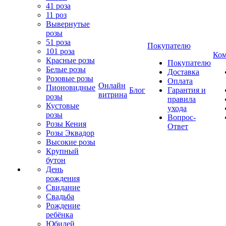
41 роза
11 роз
Вывернутые
розы
51 роза
Покупателю
101 роза
Ком
Красные розы
Покупателю
Белые розы
Доставка
Розовые розы
Оплата
Онлайн
Пионовидные
Блог
Гарантия и
витрина
розы
правила
Кустовые
ухода
розы
Вопрос-
Розы Кения
Ответ
Розы Эквадор
Высокие розы
Крупный
бутон
День
рождения
Свидание
Свадьба
Рождение
ребёнка
Юбилей