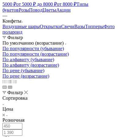
5000 ₽
от 5000 ₽ до 8000 ₽
от 8000 ₽
Типы
букетов
Розы
Повод
Цветы
Акции
—
Конфеты
Воздушные шары
Открытки
Свечи
Вазы
Топперы
Фото
полароид
Фильтр
По умолчанию (возрастание)
По популярности (убывание)
По популярности (возрастание)
По алфавиту (убывание)
По алфавиту (возрастание)
По цене (убывание)
По цене (возрастание)
Фильтр
Сортировка
Цена
Розничная