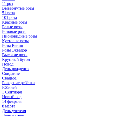
11 роз
Вывернутые розы
51 роза
101 роза
Красные розы
Белые розы
Розовые розы
Пионовидные розы
Кустовые розы
Розы Кения
Розы Эквадор
Высокие розы
Крупный бутон
Повод
День рождения
Свидание
Свадьба
Рождение ребёнка
Юбилей
1 Сентября
Новый год
14 февраля
8 марта
День учителя
День матери