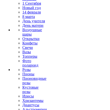
1 Сентября
Новый год
14 февраля
8 марта
День учителя
День матери
Воздушные
шары
Открытки
Конфеты
Свечи
Вазы
Топперы
Фото
полароид
Розы
Пионы
Пионовидные
розы
Кустовые
розы
Ирисы
Хризантемы
Диантусы
Альстромерии