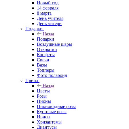
Новый год
14 февраля
8 марта
День учителя
День матери
Подарки
Назад
Подарки
Воздушные шары
Открытки
Конфеты
Свечи
Вазы
Топперы
Фото полароид
Цветы
Назад
Цветы
Розы
Пионы
Пионовидные розы
Кустовые розы
Ирисы
Хризантемы
Диантусы