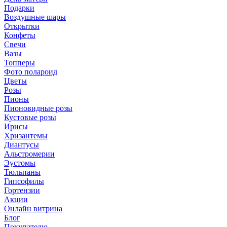
Подарки
Воздушные шары
Открытки
Конфеты
Свечи
Вазы
Топперы
Фото полароид
Цветы
Розы
Пионы
Пионовидные розы
Кустовые розы
Ирисы
Хризантемы
Диантусы
Альстромерии
Эустомы
Тюльпаны
Гипсофилы
Гортензии
Акции
Онлайн витрина
Блог
Покупателю