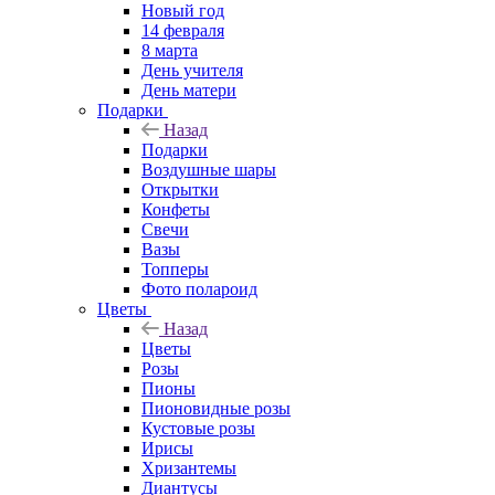
Новый год
14 февраля
8 марта
День учителя
День матери
Подарки
Назад
Подарки
Воздушные шары
Открытки
Конфеты
Свечи
Вазы
Топперы
Фото полароид
Цветы
Назад
Цветы
Розы
Пионы
Пионовидные розы
Кустовые розы
Ирисы
Хризантемы
Диантусы