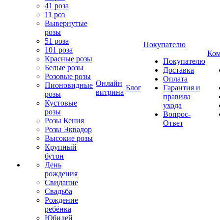
41 роза
11 роз
Вывернутые
розы
51 роза
Покупателю
101 роза
Ком
Красные розы
Покупателю
Белые розы
Доставка
Розовые розы
Оплата
Онлайн
Пионовидные
Блог
Гарантия и
витрина
розы
правила
Кустовые
ухода
розы
Вопрос-
Розы Кения
Ответ
Розы Эквадор
Высокие розы
Крупный
бутон
День
рождения
Свидание
Свадьба
Рождение
ребёнка
Юбилей