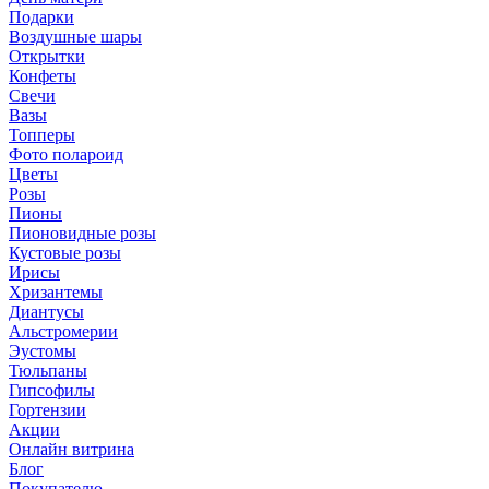
Подарки
Воздушные шары
Открытки
Конфеты
Свечи
Вазы
Топперы
Фото полароид
Цветы
Розы
Пионы
Пионовидные розы
Кустовые розы
Ирисы
Хризантемы
Диантусы
Альстромерии
Эустомы
Тюльпаны
Гипсофилы
Гортензии
Акции
Онлайн витрина
Блог
Покупателю