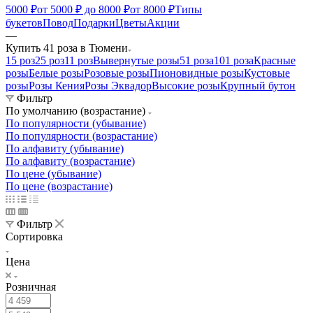
5000 ₽
от 5000 ₽ до 8000 ₽
от 8000 ₽
Типы
букетов
Повод
Подарки
Цветы
Акции
—
Купить 41 роза в Тюмени
15 роз
25 роз
11 роз
Вывернутые розы
51 роза
101 роза
Красные
розы
Белые розы
Розовые розы
Пионовидные розы
Кустовые
розы
Розы Кения
Розы Эквадор
Высокие розы
Крупный бутон
Фильтр
По умолчанию (возрастание)
По популярности (убывание)
По популярности (возрастание)
По алфавиту (убывание)
По алфавиту (возрастание)
По цене (убывание)
По цене (возрастание)
Фильтр
Сортировка
Цена
Розничная