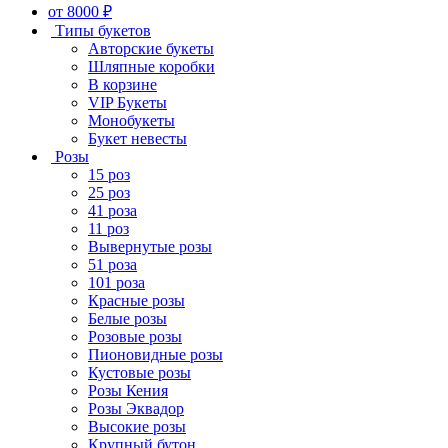
от 8000 ₽
Типы букетов
Авторские букеты
Шляпные коробки
В корзине
VIP Букеты
Монобукеты
Букет невесты
Розы
15 роз
25 роз
41 роза
11 роз
Вывернутые розы
51 роза
101 роза
Красные розы
Белые розы
Розовые розы
Пионовидные розы
Кустовые розы
Розы Кения
Розы Эквадор
Высокие розы
Крупный бутон