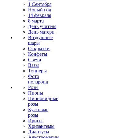
1 Сентября
Новый год
14 февраля
8 марта
День учителя
День матери
Воздушные
шары
Открытки
Конфеты
Свечи
Вазы
Топперы
Фото
полароид
Розы
Пионы
Пионовидные
розы
Кустовые
розы
Ирисы
Хризантемы
Диантусы
Альстромерии