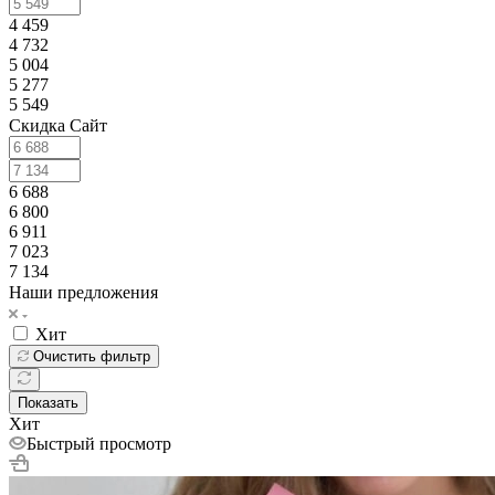
4 459
4 732
5 004
5 277
5 549
Скидка Сайт
6 688
6 800
6 911
7 023
7 134
Наши предложения
Хит
Очистить фильтр
Показать
Хит
Быстрый просмотр