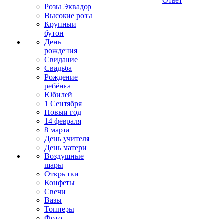
Ответ
Розы Эквадор
Высокие розы
Крупный
бутон
День
рождения
Свидание
Свадьба
Рождение
ребёнка
Юбилей
1 Сентября
Новый год
14 февраля
8 марта
День учителя
День матери
Воздушные
шары
Открытки
Конфеты
Свечи
Вазы
Топперы
Фото