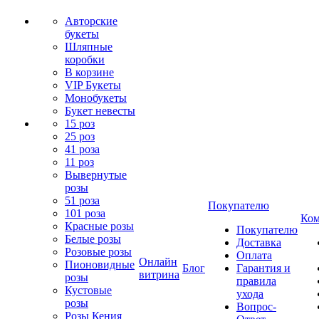
Авторские
букеты
Шляпные
коробки
В корзине
VIP Букеты
Монобукеты
Букет невесты
15 роз
25 роз
41 роза
11 роз
Вывернутые
розы
51 роза
Покупателю
101 роза
Ком
Красные розы
Покупателю
Белые розы
Доставка
Розовые розы
Оплата
Онлайн
Пионовидные
Блог
Гарантия и
витрина
розы
правила
Кустовые
ухода
розы
Вопрос-
Розы Кения