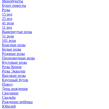
Монобукеты
Букет невесты
Розы
15 роз
25 роз
41 роза
11 роз
Вывернутые розы
51 роза
101 роза
Красные розы
Белые розы
Розовые розы
Пионовидные розы
Кустовые розы
Розы Кения
Розы Эквадор
Высокие розы
Крупный бутон
Повод
День рождения
Свидание
Свадьба
Рождение ребёнка
Юбилей