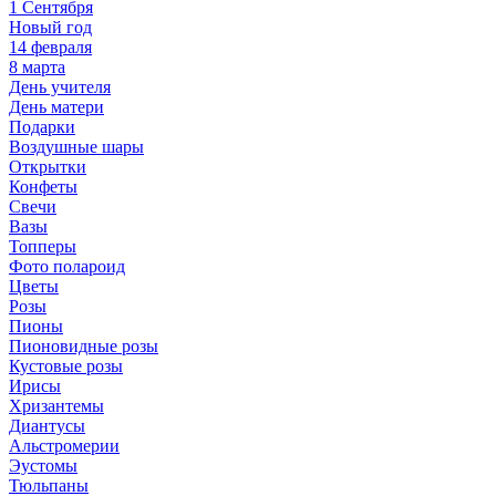
1 Сентября
Новый год
14 февраля
8 марта
День учителя
День матери
Подарки
Воздушные шары
Открытки
Конфеты
Свечи
Вазы
Топперы
Фото полароид
Цветы
Розы
Пионы
Пионовидные розы
Кустовые розы
Ирисы
Хризантемы
Диантусы
Альстромерии
Эустомы
Тюльпаны