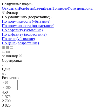
Воздушные шары
Открытки
Конфеты
Свечи
Вазы
Топперы
Фото полароид
Фильтр
По умолчанию (возрастание)
По популярности (убывание)
По популярности (возрастание)
По алфавиту (убывание)
По алфавиту (возрастание)
По цене (убывание)
По цене (возрастание)
Фильтр
Сортировка
Цена
Розничная
450
1 575
2 700
3 825