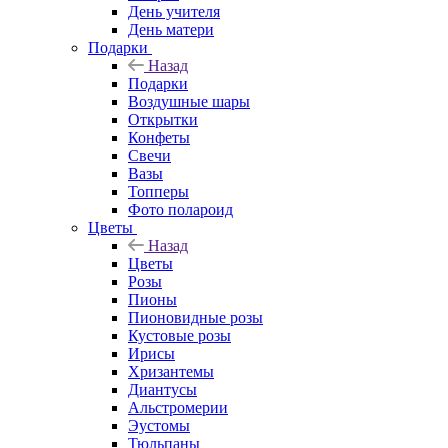
День учителя
День матери
Подарки
Назад
Подарки
Воздушные шары
Открытки
Конфеты
Свечи
Вазы
Топперы
Фото полароид
Цветы
Назад
Цветы
Розы
Пионы
Пионовидные розы
Кустовые розы
Ирисы
Хризантемы
Диантусы
Альстромерии
Эустомы
Тюльпаны