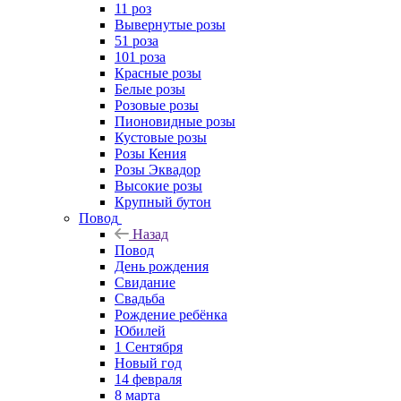
11 роз
Вывернутые розы
51 роза
101 роза
Красные розы
Белые розы
Розовые розы
Пионовидные розы
Кустовые розы
Розы Кения
Розы Эквадор
Высокие розы
Крупный бутон
Повод
Назад
Повод
День рождения
Свидание
Свадьба
Рождение ребёнка
Юбилей
1 Сентября
Новый год
14 февраля
8 марта