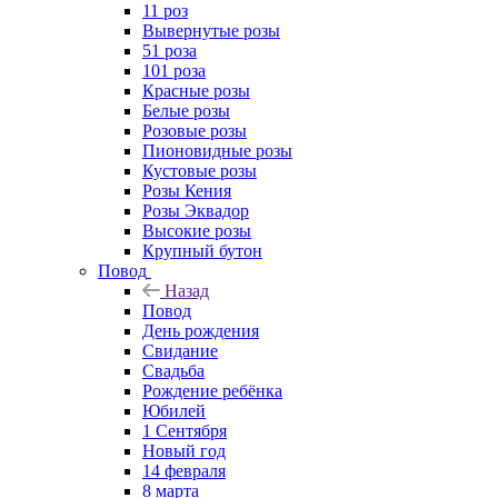
11 роз
Вывернутые розы
51 роза
101 роза
Красные розы
Белые розы
Розовые розы
Пионовидные розы
Кустовые розы
Розы Кения
Розы Эквадор
Высокие розы
Крупный бутон
Повод
Назад
Повод
День рождения
Свидание
Свадьба
Рождение ребёнка
Юбилей
1 Сентября
Новый год
14 февраля
8 марта