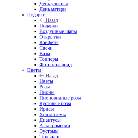
День учителя
День матери
Подарки
Назад
Подарки
Воздушные шары
Открытки
Конфеты
Свечи
Вазы
Топперы
Фото полароид
Цветы
Назад
Цветы
Розы
Пионы
Пионовидные розы
Кустовые розы
Ирисы
Хризантемы
Диантусы
Альстромерии
Эустомы
Тюльпаны