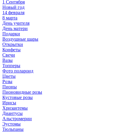
1 Сентября
Новый год
14 февраля
8 марта
День учителя
День матери
Подарки
Воздушные шары
Открытки
Конфеты
Свечи
Вазы
Топперы
Фото полароид
Цветы
Розы
Пионы
Пионовидные розы
Кустовые розы
Ирисы
Хризантемы
Диантусы
Альстромерии
Эустомы
Тюльпаны