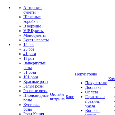
Авторские
букеты
Шляпные
коробки
В корзине
VIP Букеты
Монобукеты
Букет невесты
15 роз
25 роз
41 роза
11 роз
Вывернутые
розы
51 роза
Покупателю
101 роза
Ком
Красные розы
Покупателю
Белые розы
Доставка
Розовые розы
Оплата
Онлайн
Пионовидные
Блог
Гарантия и
витрина
розы
правила
Кустовые
ухода
розы
Вопрос-
Розы Кения