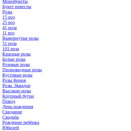
Монобукеты
Букет невесты
Розы
15 роз
25 роз
41 роза
11 роз
Вывернутые розы
51 роза
101 роза
Красные розы
Белые розы
Розовые розы
Пионовидные розы
Кустовые розы
Розы Кения
Розы Эквадор
Высокие розы
Крупный бутон
Повод
День рождения
Свидание
Свадьба
Рождение ребёнка
Юбилей