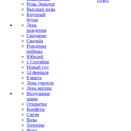
Ответ
Розы Эквадор
Высокие розы
Крупный
бутон
День
рождения
Свидание
Свадьба
Рождение
ребёнка
Юбилей
1 Сентября
Новый год
14 февраля
8 марта
День учителя
День матери
Воздушные
шары
Открытки
Конфеты
Свечи
Вазы
Топперы
Фото