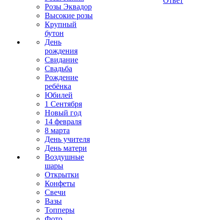
Ответ
Розы Эквадор
Высокие розы
Крупный
бутон
День
рождения
Свидание
Свадьба
Рождение
ребёнка
Юбилей
1 Сентября
Новый год
14 февраля
8 марта
День учителя
День матери
Воздушные
шары
Открытки
Конфеты
Свечи
Вазы
Топперы
Фото