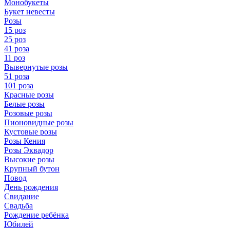
Монобукеты
Букет невесты
Розы
15 роз
25 роз
41 роза
11 роз
Вывернутые розы
51 роза
101 роза
Красные розы
Белые розы
Розовые розы
Пионовидные розы
Кустовые розы
Розы Кения
Розы Эквадор
Высокие розы
Крупный бутон
Повод
День рождения
Свидание
Свадьба
Рождение ребёнка
Юбилей