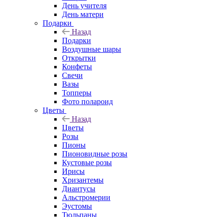
День учителя
День матери
Подарки
Назад
Подарки
Воздушные шары
Открытки
Конфеты
Свечи
Вазы
Топперы
Фото полароид
Цветы
Назад
Цветы
Розы
Пионы
Пионовидные розы
Кустовые розы
Ирисы
Хризантемы
Диантусы
Альстромерии
Эустомы
Тюльпаны