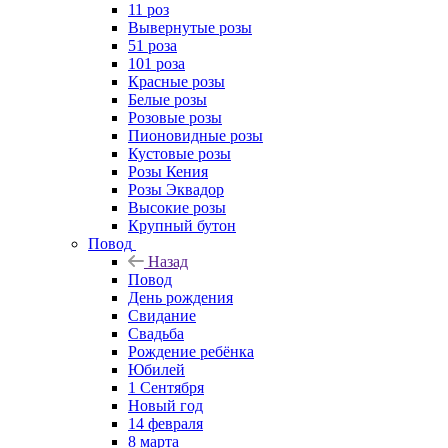
11 роз
Вывернутые розы
51 роза
101 роза
Красные розы
Белые розы
Розовые розы
Пионовидные розы
Кустовые розы
Розы Кения
Розы Эквадор
Высокие розы
Крупный бутон
Повод
Назад
Повод
День рождения
Свидание
Свадьба
Рождение ребёнка
Юбилей
1 Сентября
Новый год
14 февраля
8 марта