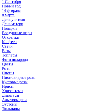
1 Сентября
Новый год
14 февраля
8 марта
День учителя
День матери
Подарки
Воздушные шары
Открытки
Конфеты
Свечи
Вазы
Топперы
Фото полароид
Цветы
Розы
Пионы
Пионовидные розы
Кустовые розы
Ирисы
Хризантемы
Диантусы
Альстромерии
Эустомы
Тюльпаны