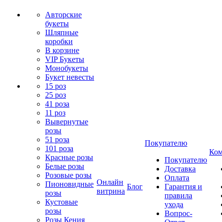
Авторские
букеты
Шляпные
коробки
В корзине
VIP Букеты
Монобукеты
Букет невесты
15 роз
25 роз
41 роза
11 роз
Вывернутые
розы
51 роза
Покупателю
101 роза
Ком
Красные розы
Покупателю
Белые розы
Доставка
Розовые розы
Оплата
Онлайн
Пионовидные
Блог
Гарантия и
витрина
розы
правила
Кустовые
ухода
розы
Вопрос-
Розы Кения