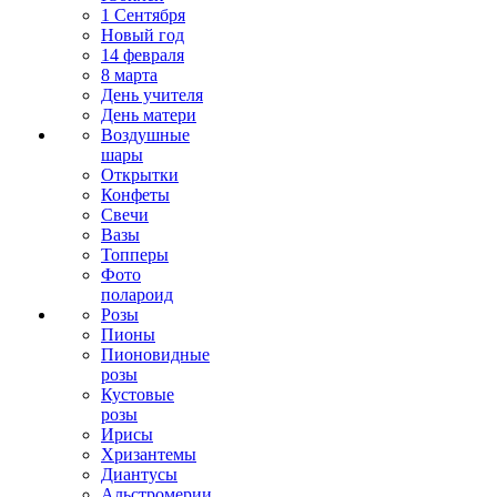
1 Сентября
Новый год
14 февраля
8 марта
День учителя
День матери
Воздушные
шары
Открытки
Конфеты
Свечи
Вазы
Топперы
Фото
полароид
Розы
Пионы
Пионовидные
розы
Кустовые
розы
Ирисы
Хризантемы
Диантусы
Альстромерии