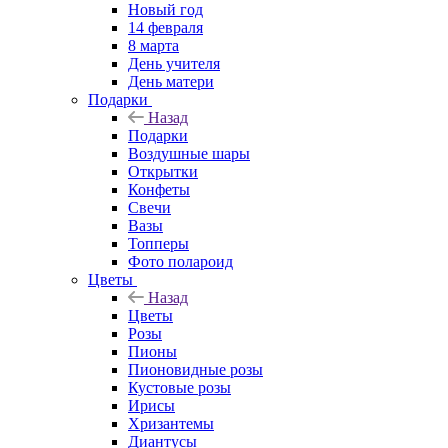
Новый год
14 февраля
8 марта
День учителя
День матери
Подарки
Назад
Подарки
Воздушные шары
Открытки
Конфеты
Свечи
Вазы
Топперы
Фото полароид
Цветы
Назад
Цветы
Розы
Пионы
Пионовидные розы
Кустовые розы
Ирисы
Хризантемы
Диантусы