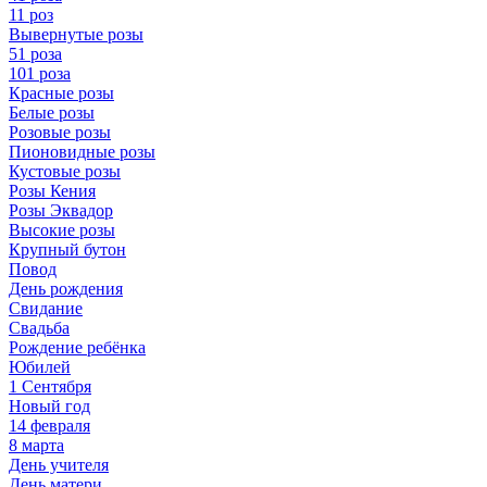
11 роз
Вывернутые розы
51 роза
101 роза
Красные розы
Белые розы
Розовые розы
Пионовидные розы
Кустовые розы
Розы Кения
Розы Эквадор
Высокие розы
Крупный бутон
Повод
День рождения
Свидание
Свадьба
Рождение ребёнка
Юбилей
1 Сентября
Новый год
14 февраля
8 марта
День учителя
День матери