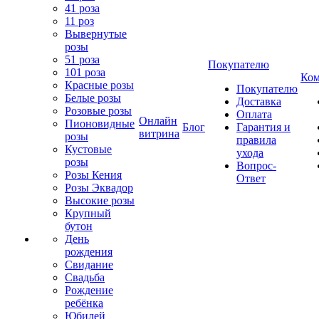
41 роза
11 роз
Вывернутые
розы
51 роза
Покупателю
101 роза
Ком
Красные розы
Покупателю
Белые розы
Доставка
Розовые розы
Оплата
Онлайн
Пионовидные
Блог
Гарантия и
витрина
розы
правила
Кустовые
ухода
розы
Вопрос-
Розы Кения
Ответ
Розы Эквадор
Высокие розы
Крупный
бутон
День
рождения
Свидание
Свадьба
Рождение
ребёнка
Юбилей