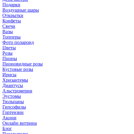
Подарки
Воздушные шары
Открытки
Конфеты
Свечи
Вазы
Топперы
Фото полароид
Цветы
Розы
Пионы
Пионовидные розы
Кустовые розы
Ирисы
Хризантемы
Диантусы
Альстромерии
Эустомы
Тюльпаны
Гипсофилы
Гортензии
Акции
Онлайн витрина
Блог
Покупателю