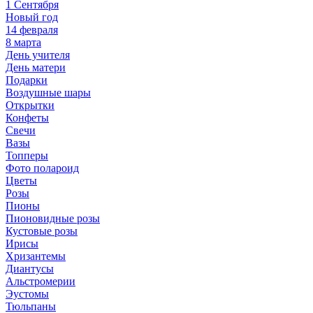
1 Сентября
Новый год
14 февраля
8 марта
День учителя
День матери
Подарки
Воздушные шары
Открытки
Конфеты
Свечи
Вазы
Топперы
Фото полароид
Цветы
Розы
Пионы
Пионовидные розы
Кустовые розы
Ирисы
Хризантемы
Диантусы
Альстромерии
Эустомы
Тюльпаны