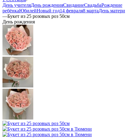
День учителя
День рождения
Свидание
Свадьба
Рождение
ребёнка
Юбилей
Новый год
14 февраля
8 марта
День матери
—
Букет из 25 розовых роз 50см
День рождения