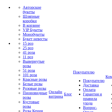
Авторские
букеты
Шляпные
коробки
В корзине
VIP Букеты
Монобукеты
Букет невесты
15 роз
25 роз
41 роза
11 роз
Вывернутые
розы
51 роза
Покупателю
101 роза
Ком
Красные розы
Покупателю
Белые розы
Доставка
Розовые розы
Оплата
Онлайн
Пионовидные
Блог
Гарантия и
витрина
розы
правила
Кустовые
ухода
розы
Вопрос-
Розы Кения