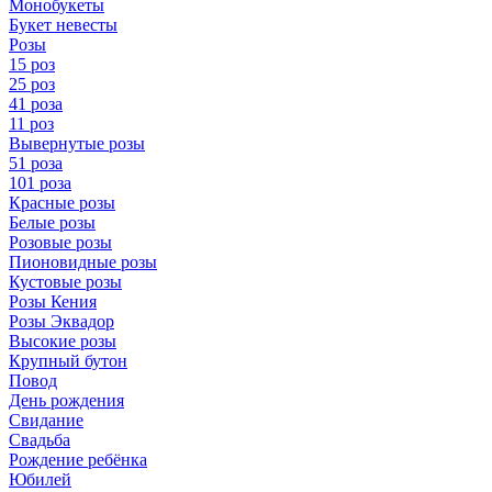
Монобукеты
Букет невесты
Розы
15 роз
25 роз
41 роза
11 роз
Вывернутые розы
51 роза
101 роза
Красные розы
Белые розы
Розовые розы
Пионовидные розы
Кустовые розы
Розы Кения
Розы Эквадор
Высокие розы
Крупный бутон
Повод
День рождения
Свидание
Свадьба
Рождение ребёнка
Юбилей