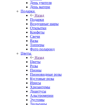
День учителя
День матери
Подарки
Назад
Подарки
Воздушные шары
Открытки
Конфеты
Свечи
Вазы
Топперы
Фото полароид
Цветы
Назад
Цветы
Розы
Пионы
Пионовидные розы
Кустовые розы
Ирисы
Хризантемы
Диантусы
Альстромерии
Эустомы
Тюльпаны