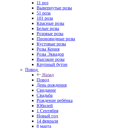
11 роз
Вывернутые розы
51 роза
101 роза
Красные розы
Белые розы
Розовые розы
Пионовидные розы
Кустовые розы
Розы Кения
Розы Эквадор
Высокие розы
Крупный бутон
Повод
Назад
Повод
День рождения
Свидание
Свадьба
Рождение ребёнка
Юбилей
1 Сентября
Новый год
14 февраля
8 марта