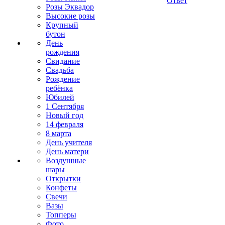
Ответ
Розы Эквадор
Высокие розы
Крупный
бутон
День
рождения
Свидание
Свадьба
Рождение
ребёнка
Юбилей
1 Сентября
Новый год
14 февраля
8 марта
День учителя
День матери
Воздушные
шары
Открытки
Конфеты
Свечи
Вазы
Топперы
Фото