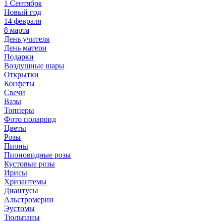
1 Сентября
Новый год
14 февраля
8 марта
День учителя
День матери
Подарки
Воздушные шары
Открытки
Конфеты
Свечи
Вазы
Топперы
Фото полароид
Цветы
Розы
Пионы
Пионовидные розы
Кустовые розы
Ирисы
Хризантемы
Диантусы
Альстромерии
Эустомы
Тюльпаны