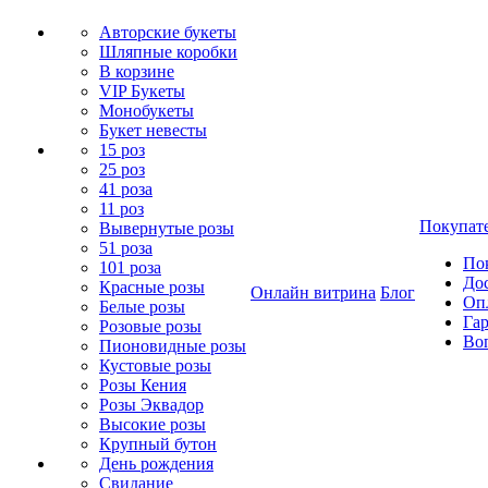
Авторские букеты
Шляпные коробки
В корзине
VIP Букеты
Монобукеты
Букет невесты
15 роз
25 роз
41 роза
11 роз
Покупат
Вывернутые розы
51 роза
По
101 роза
До
Красные розы
Онлайн витрина
Блог
Оп
Белые розы
Гар
Розовые розы
Во
Пионовидные розы
Кустовые розы
Розы Кения
Розы Эквадор
Высокие розы
Крупный бутон
День рождения
Свидание