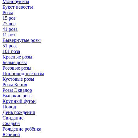
Монобукеты
Букет невесты
Розы
15 роз
25 роз
41 роза
11 роз
Вывернутые розы
51 роза
101 роза
Красные розы
Белые розы
Розовые розы
Пионовидные розы
Кустовые розы
Розы Кения
Розы Эквадор
Высокие розы
Крупный бутон
Повод
День рождения
Свидание
Свадьба
Рождение ребёнка
Юбилей