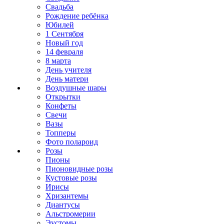
Свадьба
Рождение ребёнка
Юбилей
1 Сентября
Новый год
14 февраля
8 марта
День учителя
День матери
Воздушные шары
Открытки
Конфеты
Свечи
Вазы
Топперы
Фото полароид
Розы
Пионы
Пионовидные розы
Кустовые розы
Ирисы
Хризантемы
Диантусы
Альстромерии
Эустомы