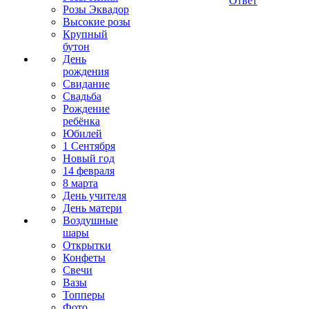
Ответ
Розы Эквадор
Высокие розы
Крупный
бутон
День
рождения
Свидание
Свадьба
Рождение
ребёнка
Юбилей
1 Сентября
Новый год
14 февраля
8 марта
День учителя
День матери
Воздушные
шары
Открытки
Конфеты
Свечи
Вазы
Топперы
Фото