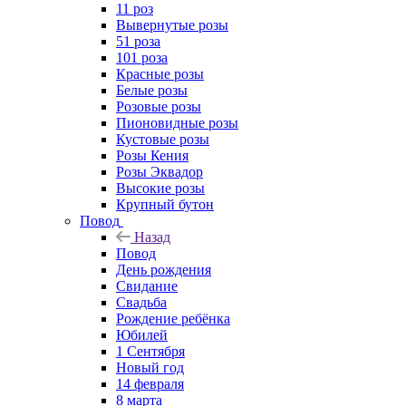
11 роз
Вывернутые розы
51 роза
101 роза
Красные розы
Белые розы
Розовые розы
Пионовидные розы
Кустовые розы
Розы Кения
Розы Эквадор
Высокие розы
Крупный бутон
Повод
Назад
Повод
День рождения
Свидание
Свадьба
Рождение ребёнка
Юбилей
1 Сентября
Новый год
14 февраля
8 марта