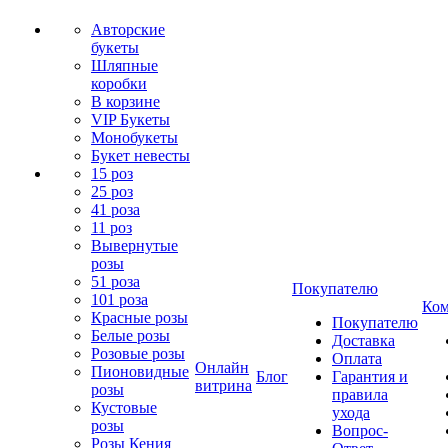
Авторские
букеты
Шляпные
коробки
В корзине
VIP Букеты
Монобукеты
Букет невесты
15 роз
25 роз
41 роза
11 роз
Вывернутые
розы
51 роза
Покупателю
101 роза
Ком
Красные розы
Покупателю
Белые розы
Доставка
Розовые розы
Оплата
Онлайн
Пионовидные
Блог
Гарантия и
витрина
розы
правила
Кустовые
ухода
розы
Вопрос-
Розы Кения