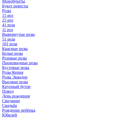
Монобукеты
Букет невесты
Розы
15 роз
25 роз
41 роза
11 роз
Вывернутые розы
51 роза
101 роза
Красные розы
Белые розы
Розовые розы
Пионовидные розы
Кустовые розы
Розы Кения
Розы Эквадор
Высокие розы
Крупный бутон
Повод
День рождения
Свидание
Свадьба
Рождение ребёнка
Юбилей