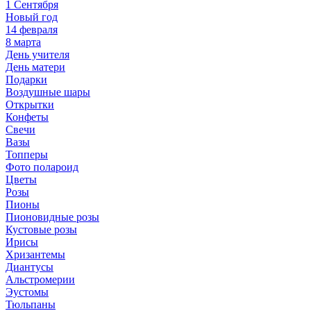
1 Сентября
Новый год
14 февраля
8 марта
День учителя
День матери
Подарки
Воздушные шары
Открытки
Конфеты
Свечи
Вазы
Топперы
Фото полароид
Цветы
Розы
Пионы
Пионовидные розы
Кустовые розы
Ирисы
Хризантемы
Диантусы
Альстромерии
Эустомы
Тюльпаны