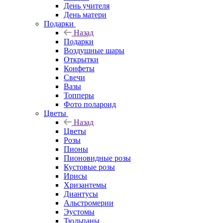
День учителя
День матери
Подарки
Назад
Подарки
Воздушные шары
Открытки
Конфеты
Свечи
Вазы
Топперы
Фото полароид
Цветы
Назад
Цветы
Розы
Пионы
Пионовидные розы
Кустовые розы
Ирисы
Хризантемы
Диантусы
Альстромерии
Эустомы
Тюльпаны