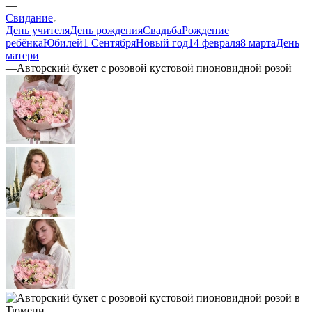
—
Свидание
День учителя
День рождения
Свадьба
Рождение
ребёнка
Юбилей
1 Сентября
Новый год
14 февраля
8 марта
День
матери
—
Авторский букет с розовой кустовой пионовидной розой