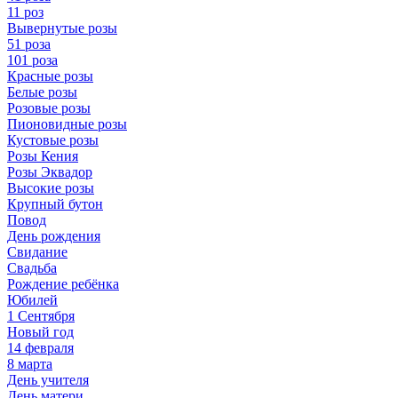
11 роз
Вывернутые розы
51 роза
101 роза
Красные розы
Белые розы
Розовые розы
Пионовидные розы
Кустовые розы
Розы Кения
Розы Эквадор
Высокие розы
Крупный бутон
Повод
День рождения
Свидание
Свадьба
Рождение ребёнка
Юбилей
1 Сентября
Новый год
14 февраля
8 марта
День учителя
День матери