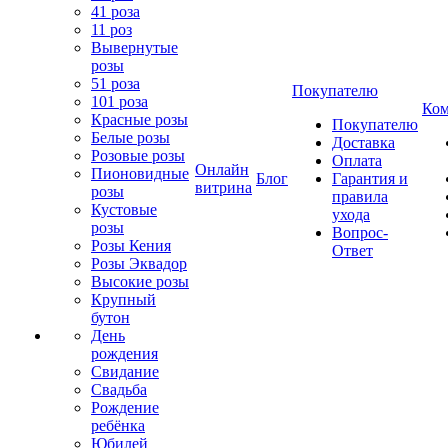
41 роза
11 роз
Вывернутые
розы
51 роза
Покупателю
101 роза
Ком
Красные розы
Покупателю
Белые розы
Доставка
Розовые розы
Оплата
Онлайн
Пионовидные
Блог
Гарантия и
витрина
розы
правила
Кустовые
ухода
розы
Вопрос-
Розы Кения
Ответ
Розы Эквадор
Высокие розы
Крупный
бутон
День
рождения
Свидание
Свадьба
Рождение
ребёнка
Юбилей