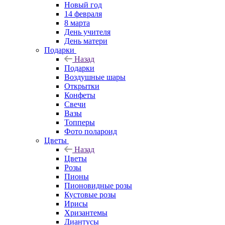
Новый год
14 февраля
8 марта
День учителя
День матери
Подарки
Назад
Подарки
Воздушные шары
Открытки
Конфеты
Свечи
Вазы
Топперы
Фото полароид
Цветы
Назад
Цветы
Розы
Пионы
Пионовидные розы
Кустовые розы
Ирисы
Хризантемы
Диантусы