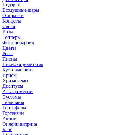
Подарки
Воздушные шары
Открытки
Конфеты
Свечи
Вазы
Топперы
Фото полароид
Цветы
Розы
Пионы
Пионовидные розы
Кустовые розы
Ирисы
Хризантемы
Диантусы
Альстромерии
Эустомы
Тюльпаны
Гипсофилы
Гортензии
Акции
Онлайн витрина
Блог
Покупателю