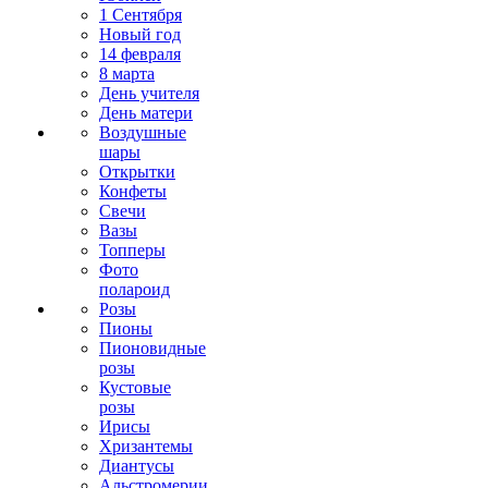
1 Сентября
Новый год
14 февраля
8 марта
День учителя
День матери
Воздушные
шары
Открытки
Конфеты
Свечи
Вазы
Топперы
Фото
полароид
Розы
Пионы
Пионовидные
розы
Кустовые
розы
Ирисы
Хризантемы
Диантусы
Альстромерии