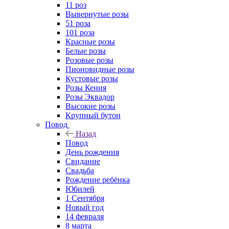
11 роз
Вывернутые розы
51 роза
101 роза
Красные розы
Белые розы
Розовые розы
Пионовидные розы
Кустовые розы
Розы Кения
Розы Эквадор
Высокие розы
Крупный бутон
Повод
Назад
Повод
День рождения
Свидание
Свадьба
Рождение ребёнка
Юбилей
1 Сентября
Новый год
14 февраля
8 марта