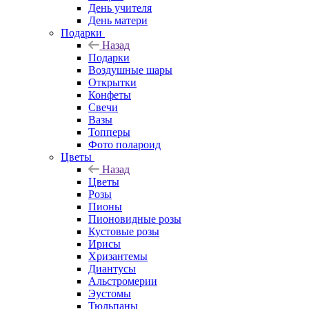
День учителя
День матери
Подарки
Назад
Подарки
Воздушные шары
Открытки
Конфеты
Свечи
Вазы
Топперы
Фото полароид
Цветы
Назад
Цветы
Розы
Пионы
Пионовидные розы
Кустовые розы
Ирисы
Хризантемы
Диантусы
Альстромерии
Эустомы
Тюльпаны