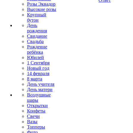
Ответ
Розы Эквадор
Высокие розы
Крупный
бутон
День
рождения
Свидание
Свадьба
Рождение
ребёнка
Юбилей
1 Сентября
Новый год
14 февраля
8 марта
День учителя
День матери
Воздушные
шары
Открытки
Конфеты
Свечи
Вазы
Топперы
Фото