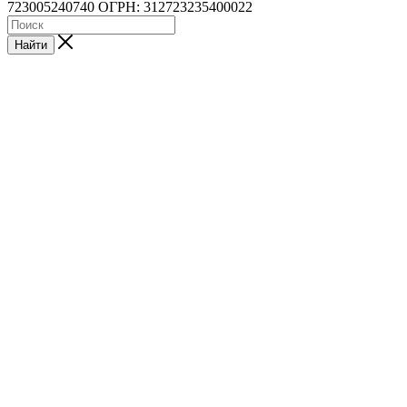
723005240740 ОГРН: 312723235400022
Найти