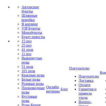
Авторские
букеты
Шляпные
коробки
В корзине
VIP Букеты
Монобукеты
Букет невесты
15 роз
25 роз
41 роза
11 роз
Вывернутые
розы
51 роза
Покупателю
101 роза
Ком
Красные розы
Покупателю
Белые розы
Доставка
Розовые розы
Оплата
Онлайн
Пионовидные
Блог
Гарантия и
витрина
розы
правила
Кустовые
ухода
розы
Вопрос-
Розы Кения