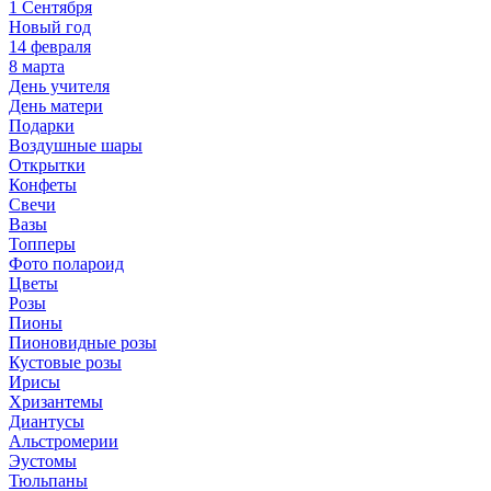
1 Сентября
Новый год
14 февраля
8 марта
День учителя
День матери
Подарки
Воздушные шары
Открытки
Конфеты
Свечи
Вазы
Топперы
Фото полароид
Цветы
Розы
Пионы
Пионовидные розы
Кустовые розы
Ирисы
Хризантемы
Диантусы
Альстромерии
Эустомы
Тюльпаны