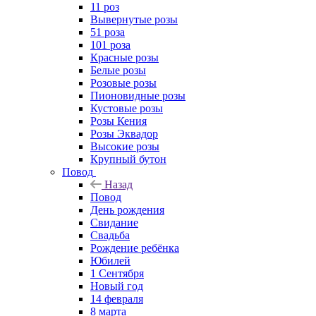
11 роз
Вывернутые розы
51 роза
101 роза
Красные розы
Белые розы
Розовые розы
Пионовидные розы
Кустовые розы
Розы Кения
Розы Эквадор
Высокие розы
Крупный бутон
Повод
Назад
Повод
День рождения
Свидание
Свадьба
Рождение ребёнка
Юбилей
1 Сентября
Новый год
14 февраля
8 марта