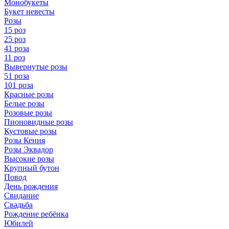
Монобукеты
Букет невесты
Розы
15 роз
25 роз
41 роза
11 роз
Вывернутые розы
51 роза
101 роза
Красные розы
Белые розы
Розовые розы
Пионовидные розы
Кустовые розы
Розы Кения
Розы Эквадор
Высокие розы
Крупный бутон
Повод
День рождения
Свидание
Свадьба
Рождение ребёнка
Юбилей