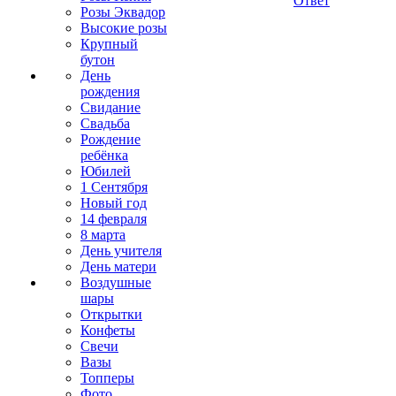
Ответ
Розы Эквадор
Высокие розы
Крупный
бутон
День
рождения
Свидание
Свадьба
Рождение
ребёнка
Юбилей
1 Сентября
Новый год
14 февраля
8 марта
День учителя
День матери
Воздушные
шары
Открытки
Конфеты
Свечи
Вазы
Топперы
Фото