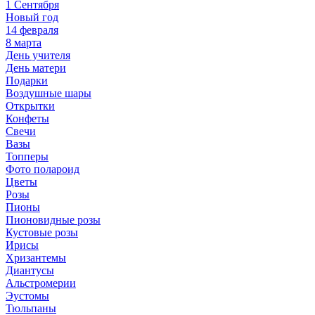
1 Сентября
Новый год
14 февраля
8 марта
День учителя
День матери
Подарки
Воздушные шары
Открытки
Конфеты
Свечи
Вазы
Топперы
Фото полароид
Цветы
Розы
Пионы
Пионовидные розы
Кустовые розы
Ирисы
Хризантемы
Диантусы
Альстромерии
Эустомы
Тюльпаны