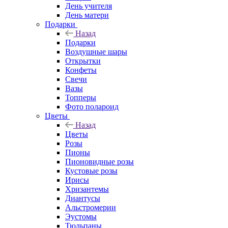
День учителя
День матери
Подарки
Назад
Подарки
Воздушные шары
Открытки
Конфеты
Свечи
Вазы
Топперы
Фото полароид
Цветы
Назад
Цветы
Розы
Пионы
Пионовидные розы
Кустовые розы
Ирисы
Хризантемы
Диантусы
Альстромерии
Эустомы
Тюльпаны