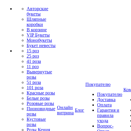
Авторские
букеты
Шляпные
коробки
В корзине
VIP Букеты
Монобукеты
Букет невесты
15 роз
25 роз
41 роза
11 роз
Вывернутые
розы
51 роза
Покупателю
101 роза
Ком
Красные розы
Покупателю
Белые розы
Доставка
Розовые розы
Оплата
Онлайн
Пионовидные
Блог
Гарантия и
витрина
розы
правила
Кустовые
ухода
розы
Вопрос-
Розы Кения