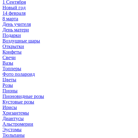
1 Сентября
Новый год
14 февраля
8 марта
День учителя
День матери
Подарки
Воздушные шары
Открытки
Конфеты
Свечи
Вазы
Топперы
Фото полароид
Цветы
Розы
Пионы
Пионовидные розы
Кустовые розы
Ирисы
Хризантемы
Диантусы
Альстромерии
Эустомы
Тюльпаны