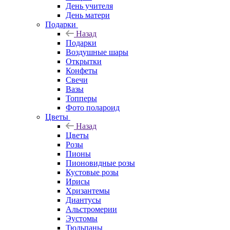
День учителя
День матери
Подарки
Назад
Подарки
Воздушные шары
Открытки
Конфеты
Свечи
Вазы
Топперы
Фото полароид
Цветы
Назад
Цветы
Розы
Пионы
Пионовидные розы
Кустовые розы
Ирисы
Хризантемы
Диантусы
Альстромерии
Эустомы
Тюльпаны