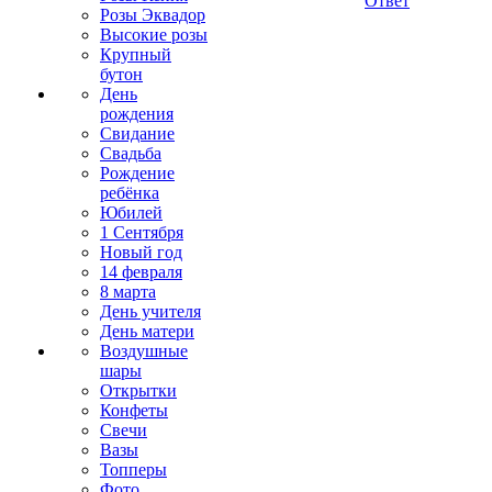
Ответ
Розы Эквадор
Высокие розы
Крупный
бутон
День
рождения
Свидание
Свадьба
Рождение
ребёнка
Юбилей
1 Сентября
Новый год
14 февраля
8 марта
День учителя
День матери
Воздушные
шары
Открытки
Конфеты
Свечи
Вазы
Топперы
Фото