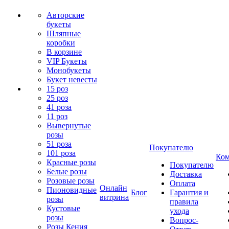
Авторские
букеты
Шляпные
коробки
В корзине
VIP Букеты
Монобукеты
Букет невесты
15 роз
25 роз
41 роза
11 роз
Вывернутые
розы
51 роза
Покупателю
101 роза
Ком
Красные розы
Покупателю
Белые розы
Доставка
Розовые розы
Оплата
Онлайн
Пионовидные
Блог
Гарантия и
витрина
розы
правила
Кустовые
ухода
розы
Вопрос-
Розы Кения