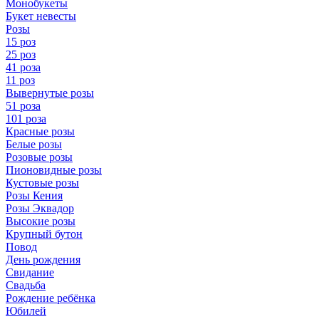
Монобукеты
Букет невесты
Розы
15 роз
25 роз
41 роза
11 роз
Вывернутые розы
51 роза
101 роза
Красные розы
Белые розы
Розовые розы
Пионовидные розы
Кустовые розы
Розы Кения
Розы Эквадор
Высокие розы
Крупный бутон
Повод
День рождения
Свидание
Свадьба
Рождение ребёнка
Юбилей