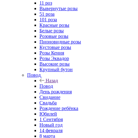
11 роз
Вывернутые розы
51 роза
101 роза
Красные розы
Белые розы
Розовые розы
Пионовидные розы
Кустовые розы
Розы Кения
Розы Эквадор
Высокие розы
Крупный бутон
Повод
Назад
Повод
День рождения
Свидание
Свадьба
Рождение ребёнка
Юбилей
1 Сентября
Новый год
14 февраля
8 марта