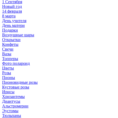
1 Сентября
Новый год
14 февраля
8 марта
День учителя
День матери
Подарки
Воздушные шары
Открытки
Конфеты
Свечи
Вазы
Топперы
Фото полароид
Цветы
Розы
Пионы
Пионовидные розы
Кустовые розы
Ирисы
Хризантемы
Диантусы
Альстромерии
Эустомы
Тюльпаны