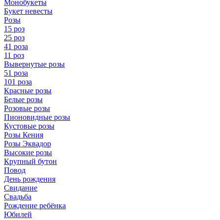
Монобукеты
Букет невесты
Розы
15 роз
25 роз
41 роза
11 роз
Вывернутые розы
51 роза
101 роза
Красные розы
Белые розы
Розовые розы
Пионовидные розы
Кустовые розы
Розы Кения
Розы Эквадор
Высокие розы
Крупный бутон
Повод
День рождения
Свидание
Свадьба
Рождение ребёнка
Юбилей