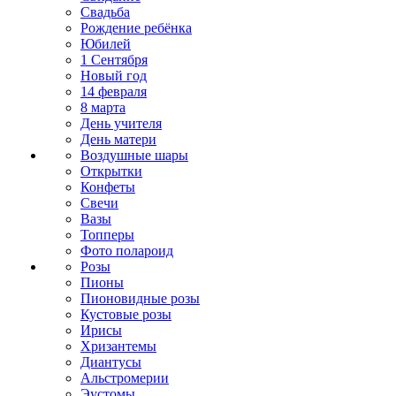
Свадьба
Рождение ребёнка
Юбилей
1 Сентября
Новый год
14 февраля
8 марта
День учителя
День матери
Воздушные шары
Открытки
Конфеты
Свечи
Вазы
Топперы
Фото полароид
Розы
Пионы
Пионовидные розы
Кустовые розы
Ирисы
Хризантемы
Диантусы
Альстромерии
Эустомы