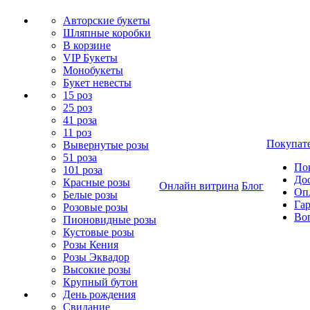
Авторские букеты
Шляпные коробки
В корзине
VIP Букеты
Монобукеты
Букет невесты
15 роз
25 роз
41 роза
11 роз
Покупат
Вывернутые розы
51 роза
По
101 роза
До
Красные розы
Онлайн витрина
Блог
Оп
Белые розы
Гар
Розовые розы
Во
Пионовидные розы
Кустовые розы
Розы Кения
Розы Эквадор
Высокие розы
Крупный бутон
День рождения
Свидание