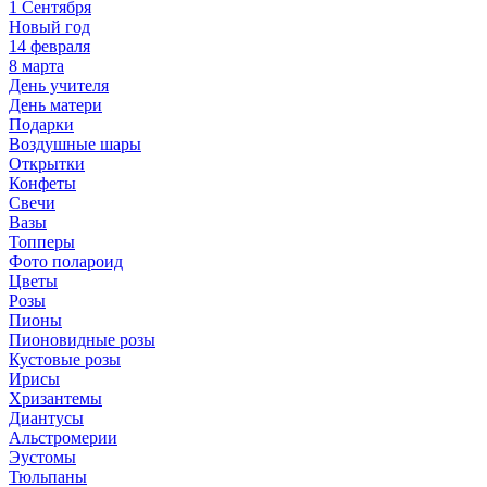
1 Сентября
Новый год
14 февраля
8 марта
День учителя
День матери
Подарки
Воздушные шары
Открытки
Конфеты
Свечи
Вазы
Топперы
Фото полароид
Цветы
Розы
Пионы
Пионовидные розы
Кустовые розы
Ирисы
Хризантемы
Диантусы
Альстромерии
Эустомы
Тюльпаны