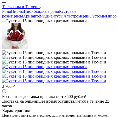
—
Тюльпаны в Тюмени
Розы
Пионы
Пионовидные розы
Кустовые
розы
Ирисы
Хризантемы
Диантусы
Альстромерии
Эустомы
Гипс
—
Букет из 15 пионовидных красных тюльпана
3 700
₽
Бесплатная доставка при заказе от 3500 рублей.
Доставка на ближайшее время осуществляется в течение 2х
часов.
Характеристики
Цена действительна только для интернет-магазина и может