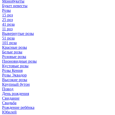
Монобукеты
Букет невесты
Розы
15 роз
25 роз
41 роза
11 роз
Вывернутые розы
51 роза
101 роза
Красные розы
Белые розы
Розовые розы
Пионовидные розы
Кустовые розы
Розы Кения
Розы Эквадор
Высокие розы
Крупный бутон
Повод
День рождения
Свидание
Свадьба
Рождение ребёнка
Юбилей