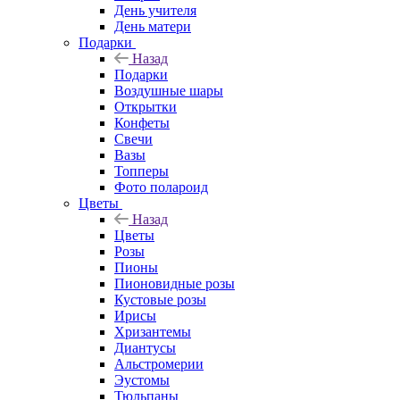
День учителя
День матери
Подарки
Назад
Подарки
Воздушные шары
Открытки
Конфеты
Свечи
Вазы
Топперы
Фото полароид
Цветы
Назад
Цветы
Розы
Пионы
Пионовидные розы
Кустовые розы
Ирисы
Хризантемы
Диантусы
Альстромерии
Эустомы
Тюльпаны