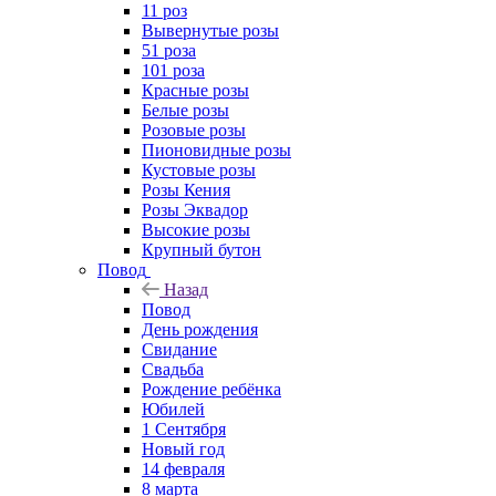
11 роз
Вывернутые розы
51 роза
101 роза
Красные розы
Белые розы
Розовые розы
Пионовидные розы
Кустовые розы
Розы Кения
Розы Эквадор
Высокие розы
Крупный бутон
Повод
Назад
Повод
День рождения
Свидание
Свадьба
Рождение ребёнка
Юбилей
1 Сентября
Новый год
14 февраля
8 марта