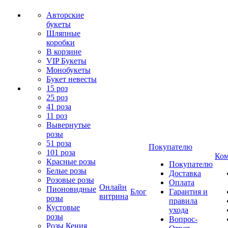
Авторские
букеты
Шляпные
коробки
В корзине
VIP Букеты
Монобукеты
Букет невесты
15 роз
25 роз
41 роза
11 роз
Вывернутые
розы
51 роза
Покупателю
101 роза
Ком
Красные розы
Покупателю
Белые розы
Доставка
Розовые розы
Оплата
Онлайн
Пионовидные
Блог
Гарантия и
витрина
розы
правила
Кустовые
ухода
розы
Вопрос-
Розы Кения